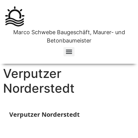
Marco Schwebe Baugeschäft, Maurer- und
Betonbaumeister
Ihr zuverlässiges Unternehmen für Estricharbeiten in Norderstedt
Fliesenfachverlege Unternehmen in Norderstedt
Ihr Top-Team für Wanddurchbrüche in Norderstedt
Verputzer
Norderstedt
Verputzer Norderstedt