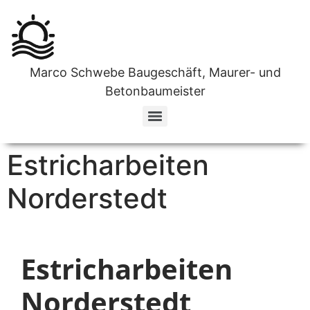
Marco Schwebe Baugeschäft, Maurer- und
Betonbaumeister
Ihr zuverlässiges Unternehmen für Estricharbeiten in Norderstedt
Fliesenfachverlege Unternehmen in Norderstedt
Ihr Top-Team für Wanddurchbrüche in Norderstedt
Estricharbeiten
Norderstedt
Estricharbeiten
Norderstedt