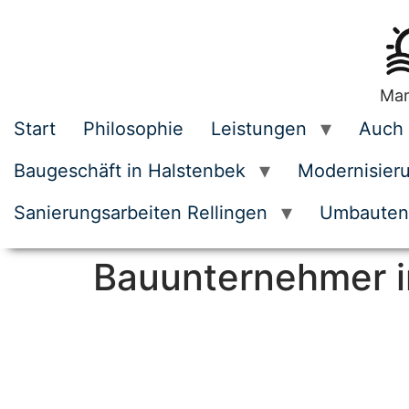
Mar
Start
Philosophie
Leistungen
Auch 
Baugeschäft in Halstenbek
Modernisier
Sanierungsarbeiten Rellingen
Umbauten
Ihr zuverlässiges Unternehmen für Estricharbeiten in Norderstedt
Fliesenfachverlege Unternehmen in Norderstedt
Ihr Top-Team für Wanddurchbrüche in Norderstedt
Bauunternehmer i