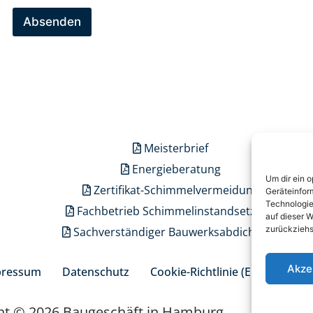
Absenden
Meisterbrief
Energieberatung
Um dir ein 
Zertifikat-Schimmelvermeidung
Geräteinfor
Technologie
Fachbetrieb Schimmelinstandsetzung
auf dieser W
zurückziehs
Sachverständiger Bauwerksabdichtung
Akze
pressum
Datenschutz
Cookie-Richtlinie (EU)
ht © 2026 Baugeschäft in Hamburg