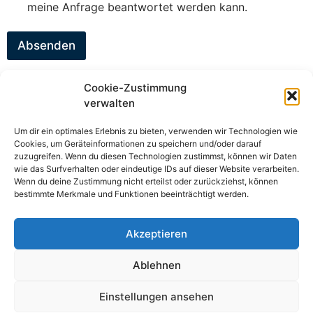
meine Anfrage beantwortet werden kann.
Absenden
Cookie-Zustimmung
verwalten
Meisterbrief
Energieberatung
Um dir ein optimales Erlebnis zu bieten, verwenden wir Technologien wie
Cookies, um Geräteinformationen zu speichern und/oder darauf
Zertifikat-Schimmelvermeidung
zuzugreifen. Wenn du diesen Technologien zustimmst, können wir Daten
wie das Surfverhalten oder eindeutige IDs auf dieser Website verarbeiten.
Fachbetrieb Schimmelinstandsetzung
Wenn du deine Zustimmung nicht erteilst oder zurückziehst, können
Sachverständiger Bauwerksabdichtung
bestimmte Merkmale und Funktionen beeinträchtigt werden.
Akzeptieren
Startseite
Impressum
Datenschutz
Ablehnen
Cookie-Richtlinie (EU)
Einstellungen ansehen