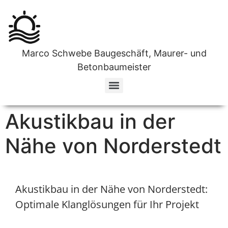
Marco Schwebe Baugeschäft, Maurer- und
Betonbaumeister
Ihr zuverlässiges Unternehmen für Estricharbeiten in Norderstedt
Fliesenfachverlege Unternehmen in Norderstedt
Ihr Top-Team für Wanddurchbrüche in Norderstedt
Akustikbau in der
Nähe von Norderstedt
Akustikbau in der Nähe von Norderstedt:
Optimale Klanglösungen für Ihr Projekt