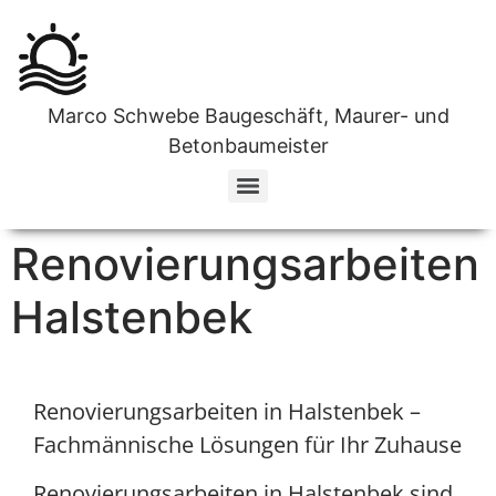
Marco Schwebe Baugeschäft, Maurer- und
Betonbaumeister
Ihr zuverlässiges Unternehmen für Estricharbeiten in Norderstedt
Fliesenfachverlege Unternehmen in Norderstedt
Ihr Top-Team für Wanddurchbrüche in Norderstedt
Renovierungsarbeiten
Halstenbek
Renovierungsarbeiten in Halstenbek –
Fachmännische Lösungen für Ihr Zuhause
Renovierungsarbeiten in Halstenbek sind