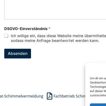
DSGVO-Einverständnis
*
Ich willige ein, dass diese Website meine übermittelt
sodass meine Anfrage beantwortet werden kann.
Absenden
Um dir ein 
Geräteinfor
Technologie
auf dieser W
ikat-Schimmelvermeidung
Fachbetrieb Schimmelinstan
zurückziehs