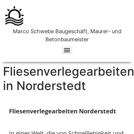
Marco Schwebe Baugeschäft, Maurer- und
Betonbaumeister
Ihr zuverlässiges Unternehmen für Estricharbeiten in Norderstedt
Fliesenfachverlege Unternehmen in Norderstedt
Ihr Top-Team für Wanddurchbrüche in Norderstedt
Fliesenverlegearbeite
in Norderstedt
Fliesenverlegearbeiten Norderstedt
In einer Welt, die von Schnelllebigkeit und